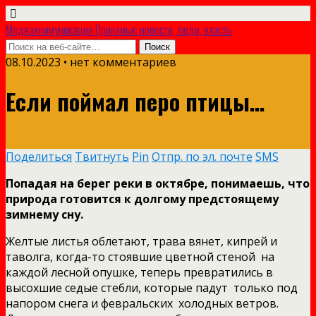
Медиакоммуникации Прикамья: новости, люди, власть
08.10.2023 • нет комментариев
Если поймал перо птицы…
Поделиться
Твитнуть
Pin
Отпр. по эл. почте
SMS
Попадая на берег реки в октябре, понимаешь, что
природа готовится к долгому предстоящему
зимнему сну.
Желтые листья облетают, трава вянет, кипрей и
таволга, когда-то стоявшие цветной стеной на
каждой лесной опушке, теперь превратились в
высохшие седые стебли, которые падут только под
напором снега и февральских холодных ветров.