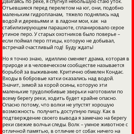
Двигаясь по реке, я спугнул небольшую стаю уток.
Отъевшиеся перед перелетом на юг, они, подобно
маленьким гидропланам, тяжело поднялись над
водой и деревьями и в ладони мои, как на
стабилизирующем парашюте, спланировало серое
утиное перо. У старых охотников было поверье –
если поймал перо птицы, которую не добывал,
встречай счастливый год! Буду ждать!
Но я точно знаю, идиллию сменяет драма, которая в
природе и в человеческом сообществе называется
борьбой за выживание. Критично обмелен Кондас.
Входы в бобровые хатки оказались над водой.
Значит, зимой за корой осины, которую эти
маленькие трудолюбивые зверьки наготовили по
всему берегу реки, ходить будет крайне опасно.
Опасно потому, что волки не упустят хорошую
возможность получить доступную пищу. Как в
подтверждение своего вывода я замечаю на берегу
реки свежие волчьи следы. Волк – умное животное с
отличной памятью, в отличие от собак ничего на