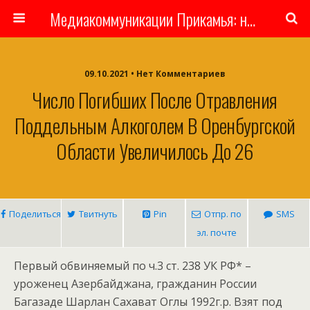
Медиакоммуникации Прикамья: новости, люди, власть
09.10.2021 • Нет Комментариев
Число Погибших После Отравления
Поддельным Алкоголем В Оренбургской
Области Увеличилось До 26
Поделиться
Твитнуть
Pin
Отпр. по
SMS
эл. почте
Первый обвиняемый по ч.3 ст. 238 УК РФ* –
уроженец Азербайджана, гражданин России
Багазаде Шарлан Сахават Оглы 1992г.р. Взят под