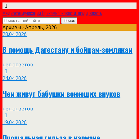
Медиакоммуникации Прикамья: новости, люди, власть
Архивы › Апрель, 2026
28.04.2026
В помощь Дагестану и бойцам-землякам
нет ответов
24.04.2026
Чем живут бабушки воюющих внуков
нет ответов
19.04.2026
Прощальная гильза в кармане