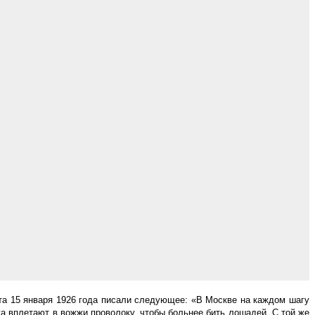
та 15 января 1926 года писали следующее: «В Москве на каждом шагу
 вплетают в вожжи проволоку, чтобы больнее бить лошадей. С той же