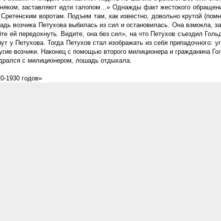
жняком, заставляют идти галопом…» Однажды факт жестокого обращени
 Сретенским воротам. Подъем там, как известно, довольно крутой (пом
адь возчика Петухова выбилась из сил и остановилась. Она взмокла, з
айте ей передохнуть. Видите, она без сил», на что Петухов съездил Го
ут у Петухова. Тогда Петухов стал изображать из себя припадочного: у
угие возчики. Наконец с помощью второго милиционера и гражданина Го
 дрался с милиционером, лошадь отдыхала.
0-1930 годов»