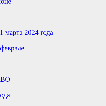
июне
1 марта 2024 года
 феврале
СВО
года