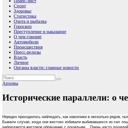
Прайс-лист
Спорт
Здоровье
Статистика
Охота и рыбалка
Гороскоп
Преступление и наказание
О чем говорят
Автомобили
Происшествия
Пресс-релизы
Власть
Личное
Органы власти: главные новости
Архивы
Исторические параллели: о ч
Нередко приходилось наблюдать, как извозчики в несколько рядов, пы
Бывали случаи, когда они жестоко избивали выбивавшихся из сил ло
наблюдается жестокое обращение с лошадьми… Очень часто лошадей с