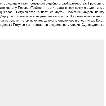
я с лошадью стал предметом судебного разбирательства. Произошло
ните картину Перова «Тройка» — дети тащат в гору бочку с водой мимо
адыхалась. Петухов стал избивать ее кнутом. Прохожие, увидевшие эту
льдбергу по физиономии и нецензурно выругался. Подошел милиционер и
пал на землю, потом вскочил, ударил милиционера и снова упал. Когда
льдберга Петухов был доставлен в отделение милиции. Суд осудил его