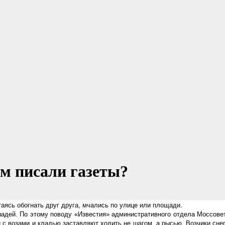
ем писали газеты?
таясь обогнать друг друга, мчались по улице или площади.
шадей. По этому поводу «Известия» административного отдела Моссове
 возами и кладью заставляют ходить не шагом, а рысью. Возчики снега