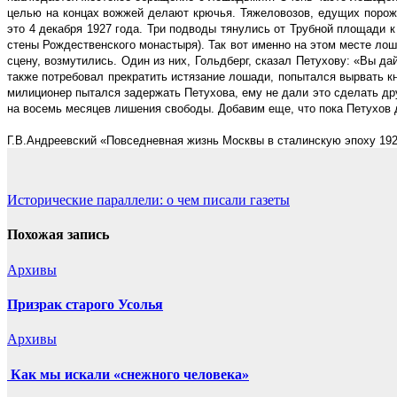
целью на концах вожжей делают крючья. Тяжеловозов, едущих поро
это 4 декабря 1927 года. Три подводы тянулись от Трубной площади к
стены Рождественского монастыря). Так вот именно на этом месте лош
сцену, возмутились. Один из них, Гольдберг, сказал Петухову: «Вы д
также потребовал прекратить истязание лошади, попытался вырвать кн
милиционер пытался задержать Петухова, ему не дали это сделать др
на восемь месяцев лишения свободы. Добавим еще, что пока Петухов
Г.В.Андреевский «Повседневная жизнь Москвы в сталинскую эпоху 192
Навигация
Исторические параллели: о чем писали газеты
по
Похожая запись
записям
Архивы
Призрак старого Усолья
Архивы
Как мы искали «снежного человека»