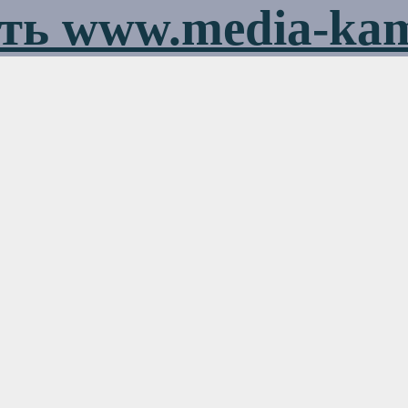
ть www.media-ka