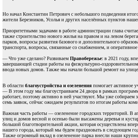
Но начал Константин Петрович с небольшого подведения итогов.
жители Березников, Усолья и других населённых пунктов наше
Приоритетными задачами в работе администрации глава считае
также строительство нового жилья на правом и на левом берега
парков, вопросы развития базового и дополнительного образов
транспорта, вопросы, связанные со снабжением, и оперативно
— Что уже сделано? Развиваем
Правобережье
: в 2021 году, в
завершающей стадии работы на физкультурно-оздоровительном 
ввода новых домов. Также мы начали большой ремонт на улиц
В области
благоустройства и озеленения
помогает активное у
— В этом году мы благоустраиваем 24 двора в рамках програ
работает, поэтому активно в ней участвуют. Мы уже собираем
семь заявок, сейчас ожидаем результатов по итогам работы ком
Важная часть работы — озеленение городских территорий. В а
улиц и домов весной и осенью были высажены деревья и куста
большой благотворительной акции, которая осуществлена вперв
нашего города, который мы будем праздновать в следующем год
Также огромный вклад в озеленение парка внесли наши кру