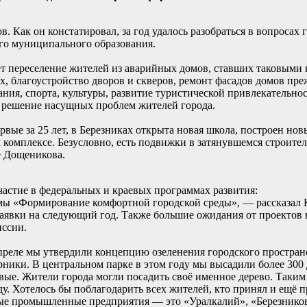
 Как он констатировал, за год удалось разобраться в вопросах г
го муниципального образования.
т переселение жителей из аварийных домов, ставших таковыми к
х, благоустройство дворов и скверов, ремонт фасадов домов пре
ания, спорта, культуры, развитие туристической привлекательно
е решение насущных проблем жителей города.
первые за 25 лет, в Березниках открыта новая школа, построен н
комплексе. Безусловно, есть подвижки в затянувшемся строител
е Дощеникова.
частие в федеральных и краевых программах развития:
ммы «Формирование комфортной городской среды», — рассказал 
 заявки на следующий год. Также большие ожидания от проектов
иссии.
преле мы утвердили концепцию озеленения городского пространс
рники. В центральном парке в этом году мы высадили более 300
ые. Жители города могли посадить своё именное дерево. Таким 
у. Хотелось бы поблагодарить всех жителей, кто принял и ещё п
пные промышленные предприятия — это «Уралкалий», «Березни