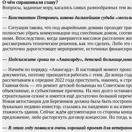
О чём спрашивали главу?
Вопросы, заданные мэру, касались самых разнообразных тем ж
— Константин Петрович, какова дальнейшая судьба «могильн
— Ситуация такова, что под аварийными домами проходят тра
полностью убрать коммуникации под снесённым домом, соответ
ними. Впоследствии, когда завершится массовое расселение жи
рассматривать технические решения, как это сделать. Либо это 
достаточно дорогостоящее мероприятие, источники финансиров
— Подскажите сроки по «Авангарду», детской больнице,нов
— Начнём по порядку. «Авангард». В настоящий момент проис
документах, поэтому приходится работать с этим. До конца го
рассчитываем к середине 2022 года приступить, наконец, к с
Главная боль — это ремонт детской больницы на Советском про
объективные, и субъективные причины. На них долго останавлива
строительном сезоне и имеется ещё достаточно большой перечен
Новая автостанция для Березников должна была быть построена
буквально недавно инвестор, ссылаясь на пандемию и на изме
этажность здания. Сейчас ждём аргументации со стороны конце
предложение, либо расторгнуть договор концессии. Но тогда, к
— В этом году появился очень хороший проект для ветеранов