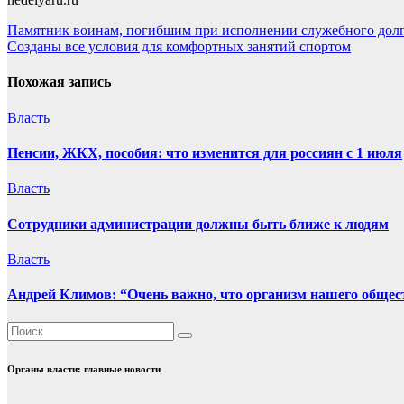
Навигация
Памятник воинам, погибшим при исполнении служебного долга
Созданы все условия для комфортных занятий спортом
по
записям
Похожая запись
Власть
Пенсии, ЖКХ, пособия: что изменится для россиян с 1 июля
Власть
Сотрудники администрации должны быть ближе к людям
Власть
Андрей Климов: “Очень важно, что организм нашего общес
Органы власти: главные новости