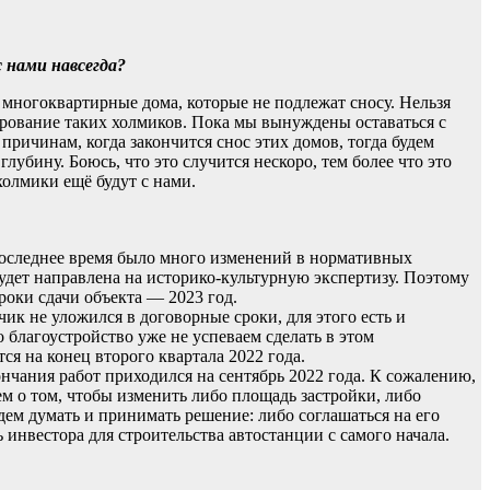
 нами навсегда?
многоквартирные дома, которые не подлежат сносу. Нельзя
ирование таких холмиков. Пока мы вынуждены оставаться с
ричинам, когда закончится снос этих домов, тогда будем
лубину. Боюсь, что это случится нескоро, тем более что это
олмики ещё будут с нами.
последнее время было много изменений в нормативных
будет направлена на историко-культурную экспертизу. Поэтому
роки сдачи объекта — 2023 год.
ик не уложился в договорные сроки, для этого есть и
о благоустройство уже не успеваем сделать в этом
ся на конец второго квартала 2022 года.
нчания работ приходился на сентябрь 2022 года. К сожалению,
м о том, чтобы изменить либо площадь застройки, либо
дем думать и принимать решение: либо соглашаться на его
 инвестора для строительства автостанции с самого начала.