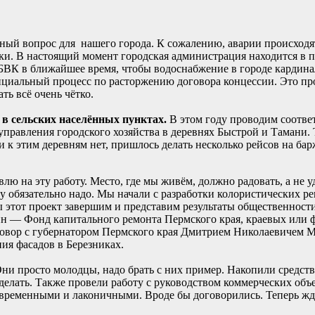
ный вопрос для нашего города. К сожалению, аварии происходя
ки. В настоящий момент городская администрация находится в
БВК в ближайшее время, чтобы водоснабжение в городе кардина
ициальный процесс по расторжению договора концессии. Это про
ть всё очень чётко.
 в сельских населённых пунктах.
В этом году проводим соотве
 управления городского хозяйства в деревнях Быстрой и Тамани
и к этим деревням нет, пришлось делать несколько рейсов на бар
влю на эту работу. Место, где мы живём, должно радовать, а не 
ту обязательно надо. Мы начали с разработки колористических 
ы этот проект завершим и представим результаты общественности
 — Фонд капитального ремонта Пермского края, краевых или фе
разговор с губернатором Пермского края Дмитрием Николаевичем
ия фасадов в Березниках.
ни просто молодцы, надо брать с них пример. Накопили средств
сделать. Также провели работу с руководством коммерческих объ
временными и лаконичными. Вроде бы договорились. Теперь ждё