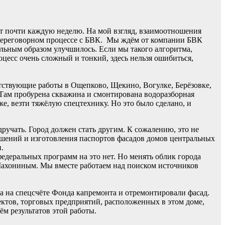
т почти каждую неделю. На мой взгляд, взаимоотношения
 переговорном процессе с БВК. Мы ждём от компании БВК
льным образом улучшилось. Если мы такого алгоритма,
цесс очень сложный и тонкий, здесь нельзя ошибиться,
тствующие работы в Ощепково, Щекино, Вогулке, Берёзовке,
. Там пробурена скважина и смонтирована водоразборная
же, везти тяжёлую спецтехнику. Но это было сделано, и
удручать. Город должен стать другим. К сожалению, это не
решений и изготовления паспортов фасадов домов центральных
.
деральных программ на это нет. Но менять облик города
 Махониным. Мы вместе работаем над поиском источников
а на спецсчёте Фонда капремонта и отремонтировали фасад.
ектов, торговых предприятий, расположенных в этом доме,
м результатов этой работы.