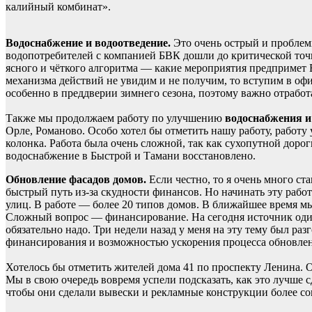
калийный комбинат».
Водоснабжение и водоотведение.
Это очень острый и проблем
водопотребителей с компанией БВК дошли до критической точ
ясного и чёткого алгоритма — какие мероприятия предпримет 
механизма действий не увидим и не получим, то вступим в оф
особенно в преддверии зимнего сезона, поэтому важно отработа
Также мы продолжаем работу по улучшению
водоснабжения и
Орле, Романово. Особо хотел бы отметить нашу работу, работу
колонка. Работа была очень сложной, так как сухопутной дорог
водоснабжение в Быстрой и Тамани восстановлено.
Обновление фасадов домов.
Если честно, то я очень много ста
быстрый путь из-за скудности финансов. Но начинать эту рабо
улиц. В работе — более 20 типов домов. В ближайшее время м
Сложный вопрос — финансирование. На сегодня источник один
обязательно надо. Три недели назад у меня на эту тему был 
финансирования и возможностью ускорения процесса обновлен
Хотелось бы отметить жителей дома 41 по проспекту Ленина. О
Мы в свою очередь вовремя успели подсказать, как это лучше 
чтобы они сделали вывески и рекламные конструкции более со