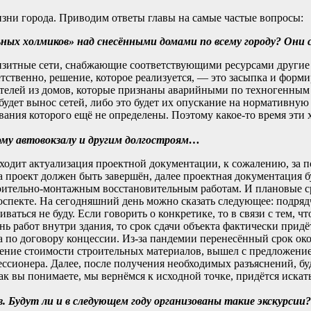
изни города. Приводим ответы главы на самые частые вопросы:
ых холмиков» над снесёнными домами по всему городу? Они с
нзитные сети, снабжающие соответствующими ресурсами другие 
ственно, решение, которое реализуется, — это засыпка и форм
телей из домов, которые признаны аварийными по техногенным п
будет вынос сетей, либо это будет их опускание на нормативную г
ания которого ещё не определены. Поэтому какое-то время эти х
ому автовокзалу и другим долгостроям…
ходит актуализация проектной документации, к сожалению, за 
да проект должен быть завершён, далее проектная документация 
троительно-монтажным восстановительным работам. И плановые с
спекте. На сегодняшний день можно сказать следующее: подрядч
ться не буду. Если говорить о конкретике, то в связи с тем, чт
ь работ внутри здания, то срок сдачи объекта фактически придёт
 по договору концессии. Из-за пандемии перенесённый срок око
нение стоимости строительных материалов, вышел с предложение
ссионера. Далее, после получения необходимых разъяснений, бу
ак вы понимаете, мы вернёмся к исходной точке, придётся искать
. Будут ли и в следующем году организованы такие экскурсии?