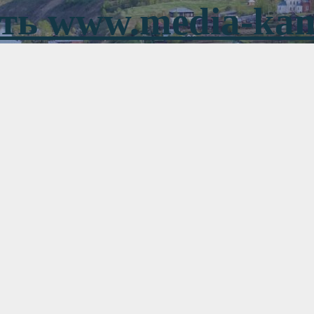
ть www.media-ka