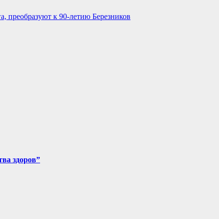
, преобразуют к 90-летию Березников
тва здоров”