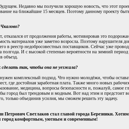
 будущем. Недавно мы получили хорошую новость, что этот про
вание на ближайшие 15 месяцев. Поэтому данному проекту быть,
 Чкалово?
т, отказался от продолжения работы, мотивировав это подорожа
мость материалов уже заметно возросла. Поэтому нарушителя до
его в реестр недобросовестных поставщиков. Сейчас уже прово
а полгода. И с высокой степенью вероятности на зимний период 
в объезд.
 сделать так, чтобы она не уезжала?
 нужен комплексный подход. Что нужно молодёжи, чтобы остават
мест, где достойная заработная плата. Также много новых рабочи
разование, медицина, вопросы безопасности и, пожалуй, самое г
обы город был трендовым и модным. Вот над этим и предстоит вс
, только объединив усилия, мы сможем решить эту задачу.
ин Петрович Светлаков стал главой города Березники. Хотим
ш город комфортным, уютным и современным!