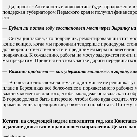
— Да, проект «Активность и долголетие» будет продолжен и в
поддержан губернатором Пермского края и получил финансиро
его.
— Будет ли в этом году восстановлен мост через Зырянку на
— Ситуация такова, что подрядчик, ремонтировавший этот мос
конце концов, когда мы проводили тендерные процедуры, стои
договорной ответственности и предпримем меры по внесению 
подрядчика. К сожалению, работы на мосту задержатся почти н
мы прекратим. Придётся на этом участке дороги передвигаться 
— Важная проблема — как удержать молодёжь в городе, как
— Это достаточно сложная тема, в один миг её не решишь. Тут
плане в Березниках всё более-менее в порядке: много рабочих 
важных моментов для того, чтобы молодёжь оставалась: это об
В городе должно быть интересно, чтобы было куда сходить, чт
промышленных предприятий, совместно поработать. Потому что
Кстати, на следующей неделе исполнится год, как Констант
и дальше двигаться в правильном направлении.
Делать на
nedelyaru.ru