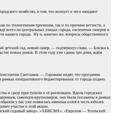
ородского хозяйства, в том, что волнует и чего ожидают
ак по техногенным причинам, так и по причине ветхости, а
жде всего на центральных улицах города, озеленение скверов и
сти нашего города. Ну и, конечно же, вопросы общественного
овый детский сад, новый сквер, — подчеркнул глава. — Близки к
ьстве новых домов. В этом году уже сданы три дома, ждём
Константин Светлаков. — Горожане видят, что программа
 в рамках инициативного бюджетирования: от города подано
тва и сразу приступили к её реализации. Вдоль городских
 деревьев, саженцев-крупномеров, они были посажены в рамках
образом у нас уже появилась именная аллея в честь юбилея
римет участие в этой акции.
ковский содовый завод», «АВИСМА», «Еврохим — Усольский