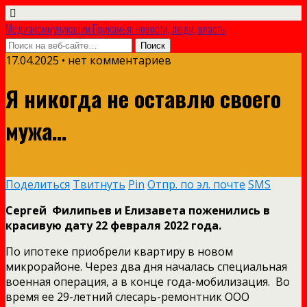
Медиакоммуникации Прикамья: новости, люди, власть
17.04.2025 • нет комментариев
Я никогда не оставлю своего
мужа…
Поделиться
Твитнуть
Pin
Отпр. по эл. почте
SMS
Сергей Филипьев и Елизавета поженились в
красивую дату 22 февраля 2022 года.
По ипотеке приобрели квартиру в новом
микрорайоне. Через два дня началась специальная
военная операция, а в конце года-мобилизация. Во
время ее 29-летний слесарь-ремонтник ООО