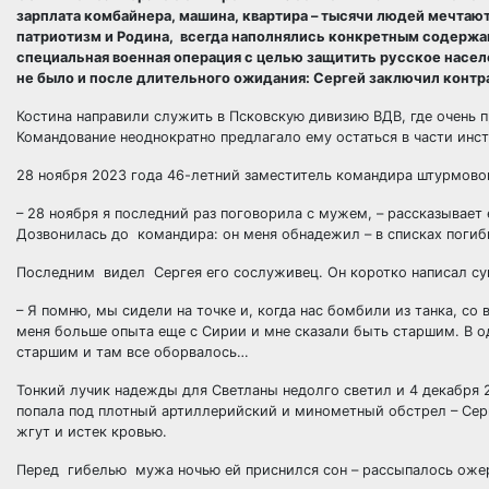
зарплата комбайнера, машина, квартира – тысячи людей мечтают
патриотизм и Родина, всегда наполнялись конкретным содержан
специальная военная операция с целью защитить русское населе
не было и после длительного ожидания: Сергей заключил конт
Костина направили служить в Псковскую дивизию ВДВ, где очень 
Командование неоднократно предлагало ему остаться в части инс
28 ноября 2023 года 46-летний заместитель командира штурмовог
– 28 ноября я последний раз поговорила с мужем, – рассказывает
Дозвонилась до командира: он меня обнадежил – в списках погиб
Последним видел Сергея его сослуживец. Он коротко написал су
– Я помню, мы сидели на точке и, когда нас бомбили из танка, со в
меня больше опыта еще с Сирии и мне сказали быть старшим. В о
старшим и там все оборвалось…
Тонкий лучик надежды для Светланы недолго светил и 4 декабря 2
попала под плотный артиллерийский и минометный обстрел – Сер
жгут и истек кровью.
Перед гибелью мужа ночью ей приснился сон – рассыпалось ожер