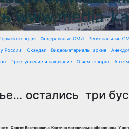
ть www.media-ka
Пермского края
Федеральные СМИ
Региональные С
у России!
Скандал
Видеоматериалы: архив
Анекдо
коп
Преступление и наказание
О чем говорят
Автом
ье… остались три бус
ат» Сергея Викторовича Костина материально обеспечена. У нег