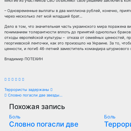
Многие из участников СВО объясняют свое решение заключить к
– Одновременные выплаты в два миллиона рублей, конечно, приятн
через несколько лет мой младший брат…
Дело в том, что значительная часть украинского мира поражена 
пониманием толерантности вплоть до принятий однополых браков.
отходы европейской культуры – отказа от семейных ценностей, 
георгиевской ленточки, как это произошло на Украине. За то, чт
ценности, и погиб 46-летний заместитель командира штурмового 
Владимир ПОТЕХИН
Навигация
Террористы задержаны
Словно погасли две звезды…
по
Похожая запись
записям
Боль
Боль
Словно погасли две
Террор