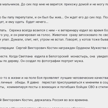
 мальчиков. До сих пор мне не верится: прихожу домой и не могу п
о бы папу перепутали, и он был бы жив… Он ждет его до сих пор. П
дет, и ему одеть будет нечего…
пать. Сережа всегда возился с ним – к ветеринару ездил во время бо
го уху, и он реагировал на голос. Животное сразу затосковало по св
упал. Думали, спит, нет, утром не встал. Говорят, у котов тоже быв
 операции Сергей Викторович Костин награжден Орденом Мужества 
есте. Когда Светлана ездила в Белогорский монастырь, она увидела
ы по дереву. Он создал по фотографии портрет мужа.
о-то в жизни и на поле боя проявляет лучшие человеческие качества,
рез личные обиды. Я давно перестал прислушиваться к мнениям в со
рты, комментируя посты о воюющих и погибших бойцах СВО в стили
ей Викторович Костин, держалась Россия во все времена.