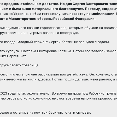
 о среднем стабильном достатке. Но для Сергея Викторовича таки
ием и были выше материального благополучия. Поэтому, когда на
ние на Украине, он был готов получить повестку по мобилизации.
ракт с Министерством обороны Российской Федерации.
пригодились его навыки горноспасателя, которым обучали на произв
труктором, но он упрямо рвался на передовую.
о взвода, младший сержант Сергей Костин не вернулся с задачи.
 его супруга Светлана Викторовна Костина. Потом его телефон замол
ших Сергея нет.
пруге своего товарища:
сего, что есть, он мне рассказывал про детей, жену. Он, конечно, ст
дин вечер мы выжили вдвоем. Потом пошли дальше, меня ранило, а 
023 года погас окончательно. Во время штурма под Работино группа
гею оторвало ногу, контузило, не смог вовремя наложить кровоост
елье и остались на нем три бусинки: она и сыновья.