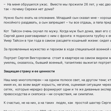
– На меня обрушился ужас. Вместе мы прожили 26 лет, у нас двое
так – почему Сережи нет дома?
Нужно было ехать на опознание. Младший сын сказал мне – хорош
покойного раздавать, а сын запрещает – ты все отдашь, а папа при
Кот Тайсон очень скучал по мужу. Когда муж был дома, звал его с
Сергей даже разговаривал с ним с фронта: я подносила трубку к е
Умер Тайсон в три года в самом расцвете кошачьей жизни: сидел и 
За проявленные мужество и героизм в ходе специальной военной
Портрет Сергея Викторовича стоит в квартире на самом видном м
умелец, оказалось, бывший военный, талантливо выжигал портрет
Защищая страну и ее ценности
Наш мир многополярен – на одном полюсе свет, на другом тени; кт
имея их, во всем видят корысть, негатив, оценивая ситуации че
сетях, которые нередко формируют одни и те же диванные экспе
превосходства и скепсиса – ни сочувствия, ни симпатии.
К счастью, не на них, а на таких людях, как простой шахтер Серг