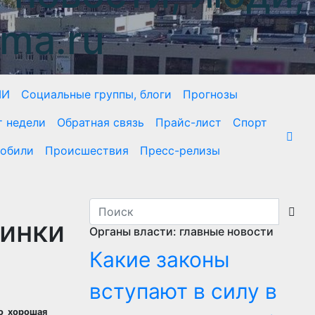
ma.ru
МИ
Социальные группы, блоги
Прогнозы
т недели
Обратная связь
Прайс-лист
Спорт
обили
Происшествия
Пресс-релизы
инки
Органы власти: главные новости
Какие законы
вступают в силу в
о хорошая