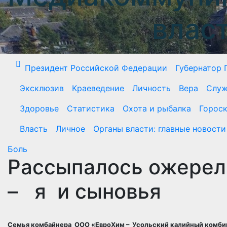
влас
Президент Российской Федерации
Губернатор 
Эксклюзив
Краеведение
Личность
Вера
Служ
Здоровье
Статистика
Охота и рыбалка
Горос
Власть
Личное
Органы власти: главные новости
Боль
Рассыпалось ожерел
– я и сыновья
Семья комбайнера ООО «ЕвроХим – Усольский калийный комбин