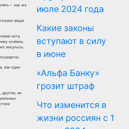
онять – как же
июле 2024 года
оложено вещи
Какие законы
лезни кота.
вступают в силу
оему хозяину.
ают инсульты.
в июне
посмертно.
, как один
«Альфа Банку»
грозит штраф
 другие, не
циальных
Что изменится в
стике
жизни россиян с 1