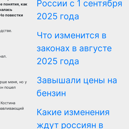
России с 1 сентября
е понятия, как
чалась
2025 года
 Но повестки
одстве.
Что изменится в
законах в августе
чал.
2025 года
Завышали цены на
арше меня, но у
он пошел
бензин
 Костина
анавливающий
Какие изменения
ждут россиян в