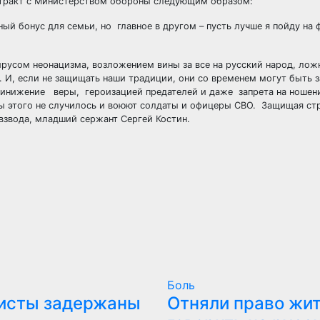
онтракт с Министерством обороны следующим образом:
ый бонус для семьи, но главное в другом – пусть лучше я пойду на 
вирусом неонацизма, возложением вины за все на русский народ, ло
 И, если не защищать наши традиции, они со временем могут быть 
принижение веры, героизацией предателей и даже запрета на ношен
обы этого не случилось и воюют солдаты и офицеры СВО. Защищая стр
взвода, младший сержант Сергей Костин.
Боль
исты задержаны
Отняли право жит