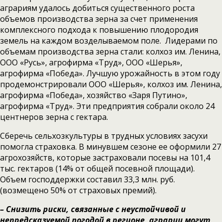
аграриям удалось добиться существенного роста
объемов производства зерна за счет применения
комплексного подхода к повышению плодородия
земель на каждом возделываемом поле. Лидерами по
объемам производства зерна стали: колхоз им. Ленина,
ООО «Русь», агрофирма «Труд», ООО «Шерья»,
агрофирма «Победа». Лучшую урожайность в этом году
продемонстрировали ООО «Шерья», колхоз им. Ленина,
агрофирма «Победа», хозяйство «Заря Путино»,
агрофирма «Труд». Эти предприятия собрали около 24
центнеров зерна с гектара.
Сберечь сельхозкультуры в трудных условиях засухи
помогла страховка. В минувшем сезоне ее оформили 27
агрохозяйств, которые застраховали посевы на 101,4
тыс. гектаров (14% от общей посевной площади).
Объем господдержки составил 33,3 млн. руб.
(возмещено 50% от страховых премий).
– Снизить риски, связанные с неустойчивой и
непредсказуемой погодой в
регионе, аграрии могут