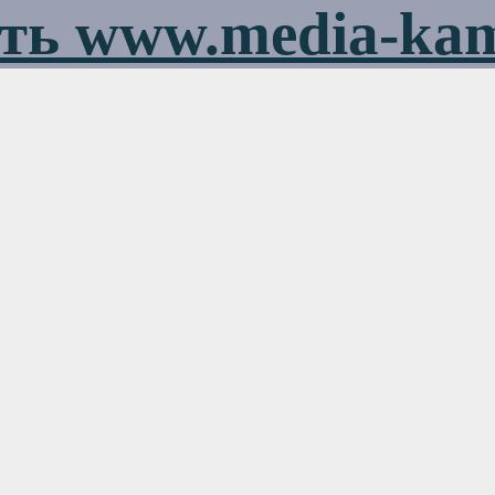
ть www.media-ka