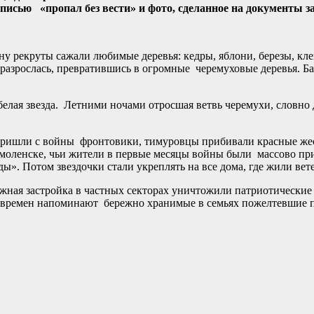
писью «пропал без вести» и фото, сделанное на документы за
у рекруты сажали любимые деревья: кедры, яблони, березы, кле
 разрослась, превратившись в огромные черемуховые деревья. Б
я белая звезда. Летними ночами отросшая ветвь черемухи, словн
е пришли с войны фронтовики, тимуровцы прибивали красные же
Смоленске, чьи жители в первые месяцы войны были массово пр
ы». Потом звездочки стали укреплять на все дома, где жили ве
еджная застройка в частных секторах уничтожили патриотически
х времен напоминают бережно хранимые в семьях пожелтевшие 