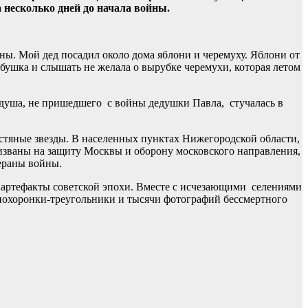
 несколько дней до начала войны.
ны. Мой дед посадил около дома яблони и черемуху. Яблони от
абушка и слышать не желала о вырубке черемухи, которая летом
о душа, не пришедшего с войны дедушки Павла, стучалась в
стяные звезды. В населенных пунктах Нижегородской области,
изваны на защиту Москвы и оборону московского направления,
тераны войны.
е артефакты советской эпохи. Вместе с исчезающими селениями
похоронки-треугольники и тысячи фотографий бессмертного