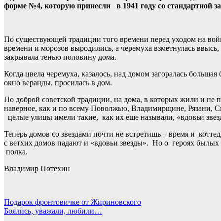
форме №4, которую принесли в 1941 году со стандартной за
По существующей традиции того времени перед уходом на войн
времени и морозов выродились, а черемуха взметнулась ввысь,
закрывала тенью половину дома.
Когда цвела черемуха, казалось, над домом загоралась больша
окно веранды, просилась в дом.
По доброй советской традиции, на дома, в которых жили и н
наверное, как и по всему Поволжью, Владимирщине, Рязани, 
целые улицы имели такие, как их еще называли, «вдовьи звезд
Теперь домов со звездами почти не встретишь – время и котт
с ветхих домов падают и «вдовьи звезды». Но о героях былы
полка.
Владимир Потехин
Навигация
Подарок фронтовичке от Жириновского
Боялись, уважали, любили…
по