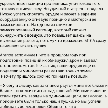
укреплённые позиции противника, уничтожают его
технику и живую силу. Но удачный выстрел – полдела.
Нужно успеть спрятать орудие и расчет в заранее
оборудованную огневую позицию и мастерски ее
замаскировать. На одном из снимков –
замаскированный капонир, который сложно
обнаружить с воздуха. Это повышает шансы на
выживание расчета, потому что вражеские БПЛА сразу
начинают искать пушку.
Агапов вспоминает, что в прошлом году при
подготовке позиций их обнаружил дрон и вызвал
огонь минометов. К счастью, наши орудия еще не
подвезли и минометы разметали только землю.
Расчету пришлось срочно покидать позиции.
– Я бегу и слышу, как за спиной рвутся мины все ближе и
ближе – осколки свистят над головой. Минометчики не
стали тратить заряды на одиночные цели, возможно, в
приоритете были только наши пушки, но мы успели
добежать до лесополки. Обидно то, что