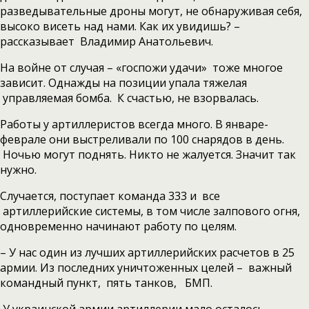
разведывательные дроны могут, не обнаруживая себя,
высоко висеть над нами. Как их увидишь? –
рассказывает Владимир Анатольевич.
На войне от случая – «госпожи удачи» тоже многое
зависит. Однажды на позиции упала тяжелая
управляемая бомба. К счастью, не взорвалась.
Работы у артиллеристов всегда много. В январе-
феврале они выстреливали по 100 снарядов в день.
Ночью могут поднять. Никто не жалуется. Значит так
нужно.
Случается, поступает команда 333 и все
артиллерийские системы, в том числе залпового огня,
одновременно начинают работу по целям.
– У нас один из лучших артиллерийских расчетов в 25
армии. Из последних уничтоженных целей – важный
командный пункт, пять танков, БМП.
У украинской армии артиллерии мало осталось,