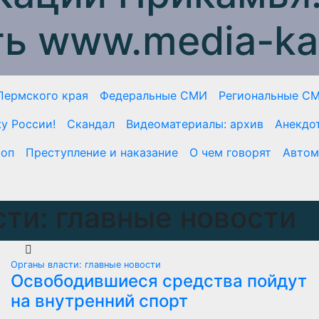
ть www.media-ka
Пермского края
Федеральные СМИ
Региональные С
у России!
Скандал
Видеоматериалы: архив
Анекдо
коп
Преступление и наказание
О чем говорят
Автом
ти: главные новости
Органы власти: главные новости
Освободившиеся средства пойдут
на внутренний спорт