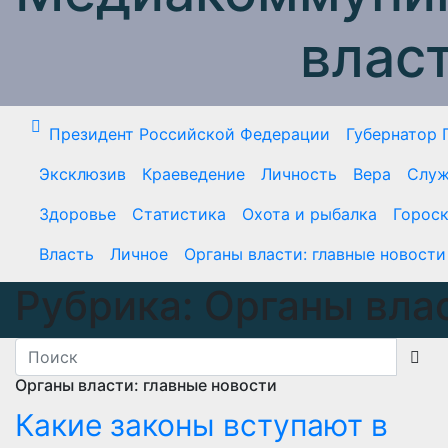
влас
Президент Российской Федерации
Губернатор 
Эксклюзив
Краеведение
Личность
Вера
Служ
Здоровье
Статистика
Охота и рыбалка
Горос
Власть
Личное
Органы власти: главные новости
Рубрика:
Органы влас
Органы власти: главные новости
Какие законы вступают в